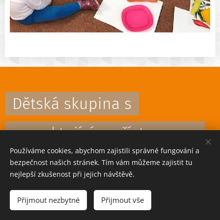
Dětská skupina s
respektujícím přístupem a
Používáme cookies, abychom zajistili správné fungování a
prvky Montessori
bezpečnost našich stránek. Tím vám můžeme zajistit tu
nejlepší zkušenost při jejich návštěvě.
Přijmout nezbytné
Přijmout vše