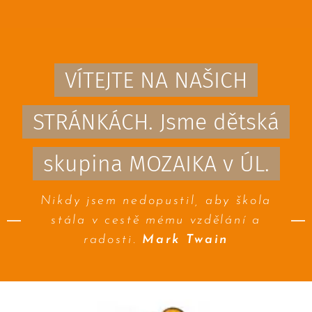
VÍTEJTE NA NAŠICH
STRÁNKÁCH. Jsme dětská
skupina MOZAIKA v ÚL.
Nikdy jsem nedopustil, aby škola
stála v cestě mému vzdělání a
radosti.
Mark Twain