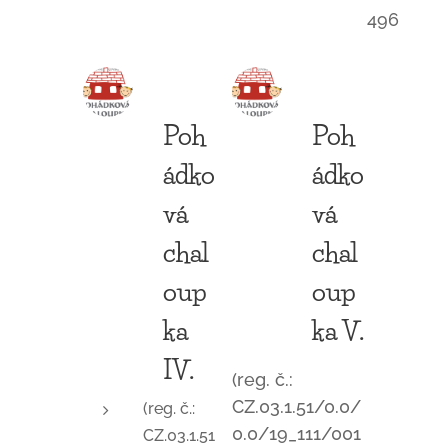
496
Poh
Poh
ádko
ádko
vá
vá
chal
chal
oup
oup
ka
ka V.
IV.
(reg. č.:
CZ.03.1.51/0.0/
(reg. č.:
0.0/19_111/001
CZ.03.1.51