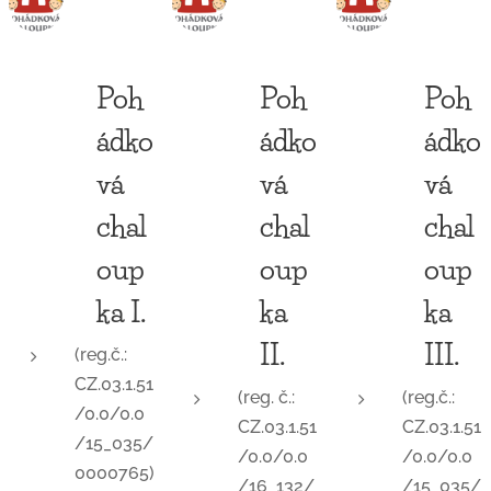
Poh
Poh
Poh
ádko
ádko
ádko
vá
vá
vá
chal
chal
chal
oup
oup
oup
ka I.
ka
ka
II.
III.
(reg.č.:
CZ.03.1.51
(
reg. č.:
(reg.č.:
/0.0/0.0
CZ.03.1.51
CZ.03.1.51
/15_035/
/0.0/0.0
/0.0/0.0
0000765)
/16_132/
/15_035/