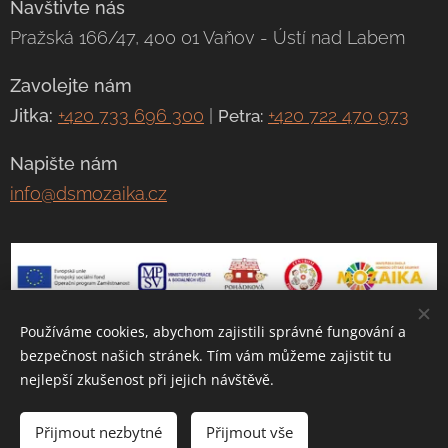
Navštivte nás
Pražská 166/47, 400 01 Vaňov - Ústí nad Labem
Zavolejte nám
Jitka:
+420 733 696 300
|
+420 722 470 973
Petra:
Napište nám
info@dsmozaika.cz
Používáme cookies, abychom zajistili správné fungování a
© 2020 | DS Mozaika - dětská skupina Mozaika Ústí nad
bezpečnost našich stránek. Tím vám můžeme zajistit tu
Labem
nejlepší zkušenost při jejich návštěvě.
Přijmout nezbytné
Přijmout vše
Vytvořeno službou
Webnode
Cookies